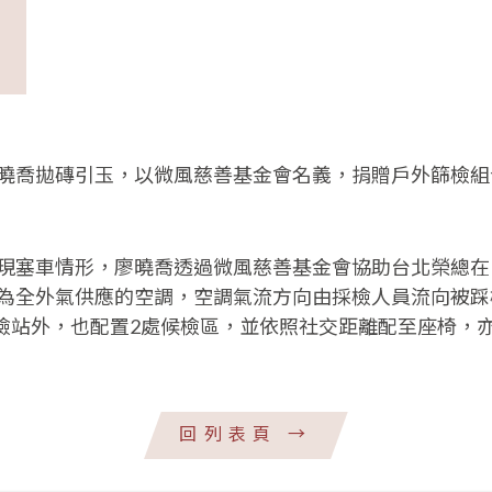
曉喬拋磚引玉，以微風慈善基金會名義，捐贈戶外篩檢組
現塞車情形，廖曉喬透過微風慈善基金會協助台北榮總在
為全外氣供應的空調，空調氣流方向由採檢人員流向被踩
採檢站外，也配置2處候檢區，並依照社交距離配至座椅
回列表頁
→