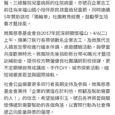
醫、三總醫院兒童病房的住院病童，亦號召企業志工
前往烏來福山國小陪伴原民孩童過兒童節，同時連續
5年贊助該校「獨輪車」社團教育經費，鼓勵學生培
養才藝技能。
微風慈善基金會自2017年起深耕關懷福山，4/6(二)
上午，陳美汀執行長帶領數名企業志工，及微風代言
人蘋恩至學校進行繪本伴讀、桌遊體驗活動，與學童
共度歡樂時光。微風除先後捐助新台幣40萬元才藝培
訓補助金，提供校方聘僱優良社團講師到校授課，更
不定期舉辦育成講座、手作DIY、城市探索活動，縮
短城鄉差距並與國際接軌。
社會公益需要更多同行者長期支持及參與，微風慈善
基金會秉持「企業的價值在於利他，照顧及幫助需要
的人！」的信念，希望拋磚引玉，號召各界將愛與關
懷傳遞到需要幫助的各個角落，以實際行動為社會傳
遞正向能量與善的循環。