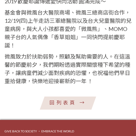
2019 歡慶耶誕傳遞愛快閃活動 圓滿完成～
基金會與微風台大醫院商場、微風三總商店街合作，
12/19(四)上午走訪三軍總醫院以及台大兒童醫院的兒
童病房，與大人小孩都喜愛的「微風熊」、MOMO
親子台的人氣偶像「香草姐姐」一同快閃提前慶耶
誕！
微風致力於扶助弱勢，照顧及幫助需要的人。在這溫
馨的節慶前夕，我們期盼透過實際關懷種下希望的種
子，讓病童們減少面對疾病的恐懼，也祝福他們早日
重拾健康，快樂地迎接嶄新的一年 ！
回列表頁
→
GIVE BACK TO SOCIETY ‧ EMBRACE THE WORLD