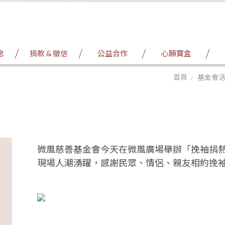
息
捐款 & 徵信
公益合作
心願寶盒
首頁
基金會
微風慈善基金會今天在微風廣場舉辦「挽袖捐熱
現場人潮湧躍，感謝民眾、情侶、親友相約挽