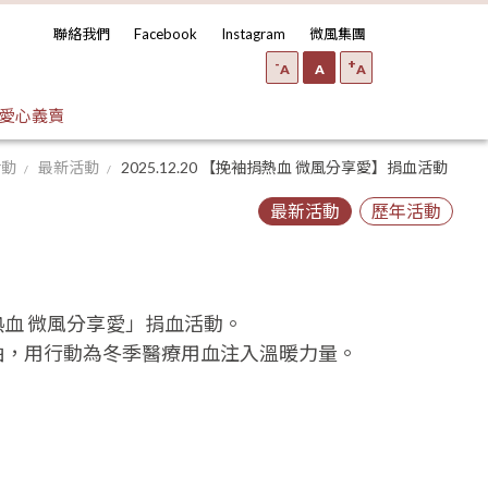
聯絡我們
Facebook
Instagram
微風集團
-
+
A
A
A
愛心義賣
活動
最新活動
2025.12.20 【挽袖捐熱血 微風分享愛】捐血活動
最新活動
歷年活動
血 微風分享愛」捐血活動。
袖，用行動為冬季醫療用血注入溫暖力量。