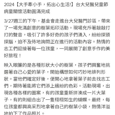
2024【大手牽小手，拓出心生活!】台大兒醫兒童節
病童關懷活動圓滿完成
3/27週三的下午，基金會走進台大兒醫門診區，帶來
了一場充滿創意的樹葉拓印活動。現場充斥著敲敲打
打的聲音，吸引了許多好奇的孩子們湧入，紛紛探頭
探腦，迫不及待地詢問正在進行的活動內容。熱情的
志工們迎接著每一位孩童，一同展開了創意手作的美
好旅程！
映入眼簾的是各種形狀大小的樹葉，孩子們興奮地挑
選著自己心愛的葉子，開始構想如何巧妙地排列形
狀。當他們確定好後，便開心地拿著葉子前去找志工
們，期待著能將它們添上繽紛的色彩。活動現場，出
現各種各樣的圖案，有的孩童重新拼湊成一片大葉
子，有的則組合出了一隻栩栩如生的蝴蝶。最終，每
位孩童都興高采烈地拿著自己的樹葉小袋，熱情洋溢
地拍下了作品照片。