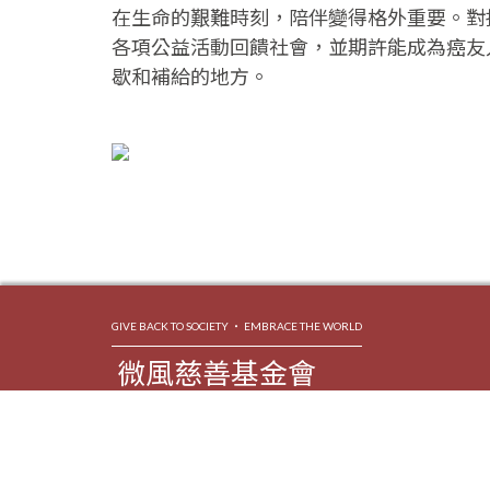
在生命的艱難時刻，陪伴變得格外重要。對
各項公益活動回饋社會，並期許能成為癌友
歇和補給的地方。
GIVE BACK TO SOCIETY ‧ EMBRACE THE WORLD
微風慈善基金會
地址
台北市信義區忠孝東路五段 68 號 6 樓
電話
02-6631-4228
© 2018 微風慈善基金會 All Rights Reserved.