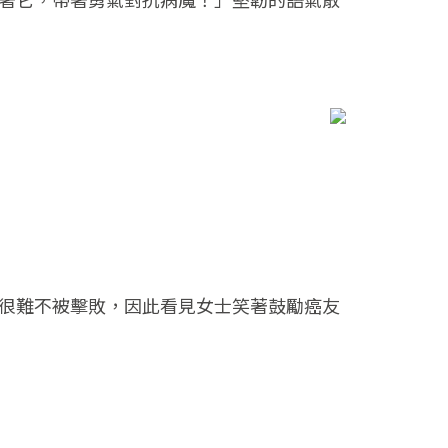
著它，帶著勇氣對抗病魔！」堅韌的語氣散
很難不被擊敗，因此看見女士笑著鼓勵癌友