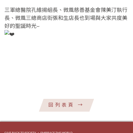
三軍總醫院孔維揚組長、微風慈善基金會陳美汀執行
長、微風三總商店街張和生店長也到場與大家共度美
好的聖誕時光~
回列表頁
→
GIVE BACK TO SOCIETY ‧ EMBRACE THE WORLD