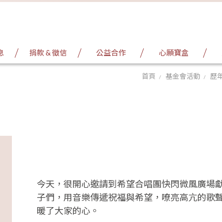
息
捐款 & 徵信
公益合作
心願寶盒
首頁
基金會活動
歷
今天，很開心邀請到希望合唱團快閃微風廣場
子們，用音樂傳遞祝福與希望，嘹亮高亢的歌
暖了大家的心。