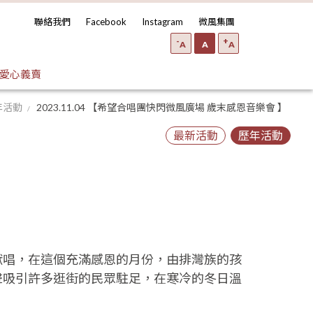
聯絡我們
Facebook
Instagram
微風集團
-
+
A
A
A
愛心義賣
年活動
2023.11.04 【希望合唱團快閃微風廣場 歲末感恩音樂會 】
最新活動
歷年活動
獻唱，在這個充滿感恩的月份，由排灣族的孩
聲吸引許多逛街的民眾駐足，在寒冷的冬日溫